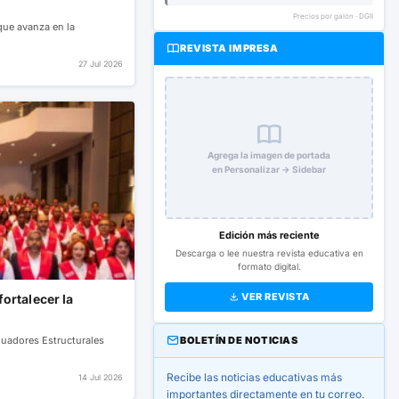
Precios por galón · DGII
que avanza en la
REVISTA IMPRESA
27 Jul 2026
Agrega la imagen de portada
en Personalizar → Sidebar
Edición más reciente
Descarga o lee nuestra revista educativa en
formato digital.
VER REVISTA
ortalecer la
BOLETÍN DE NOTICIAS
luadores Estructurales
Recibe las noticias educativas más
14 Jul 2026
importantes directamente en tu correo.