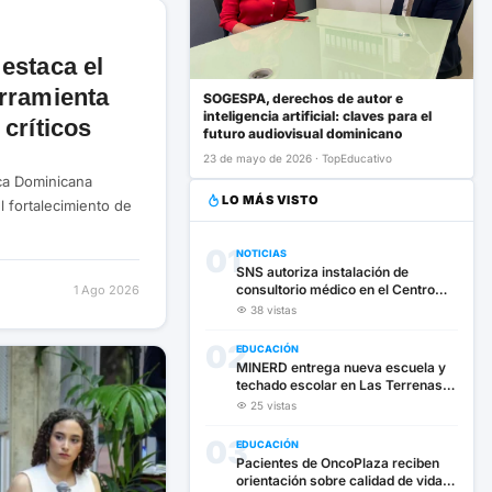
estaca el
rramienta
SOGESPA, derechos de autor e
inteligencia artificial: claves para el
críticos
futuro audiovisual dominicano
23 de mayo de 2026 · TopEducativo
ica Dominicana
LO MÁS VISTO
 fortalecimiento de
01
NOTICIAS
SNS autoriza instalación de
consultorio médico en el Centro
1 Ago 2026
UASD Cotuí
38 vistas
02
EDUCACIÓN
MINERD entrega nueva escuela y
techado escolar en Las Terrenas
para beneficiar a 1,032 estudiantes
25 vistas
03
EDUCACIÓN
Pacientes de OncoPlaza reciben
orientación sobre calidad de vida