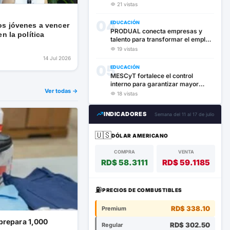
durante el tratamiento del cáncer
21 vistas
04
EDUCACIÓN
os jóvenes a vencer
PRODUAL conecta empresas y
n la política
talento para transformar el empleo
en la región Este
19 vistas
14 Jul 2026
05
EDUCACIÓN
MESCyT fortalece el control
interno para garantizar mayor
Ver todas →
transparencia en los recursos
18 vistas
públicos
INDICADORES
Semana del 11 al 17 de julio
🇺🇸
DÓLAR AMERICANO
COMPRA
VENTA
RD$ 58.3111
RD$ 59.1185
⛽
PRECIOS DE COMBUSTIBLES
RD$ 338.10
Premium
 prepara 1,000
RD$ 302.50
Regular