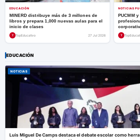
EDUCACIÓN
NOTICIAS P
MINERD distribuye más de 3 millones de
PUCMM y F
libros y prepara 1,000 nuevas aulas para el
profesion
inicio de clases
corporati
TopEducativo
27 Jul 2026
TopEducat
T
T
EDUCACIÓN
NOTICIAS
Luis Miguel De Camps destaca el debate escolar como herr