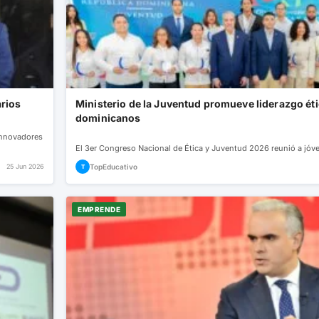
rios
Ministerio de la Juventud promueve liderazgo éti
dominicanos
innovadores
El 3er Congreso Nacional de Ética y Juventud 2026 reunió a jóve
25 Jun 2026
TopEducativo
T
EMPRENDE