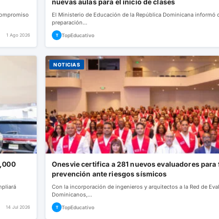
nuevas aulas para el inicio de clases
 compromiso
El Ministerio de Educación de la República Dominicana informó 
preparación…
1 Ago 2026
TopEducativo
T
NOTICIAS
0,000
Onesvie certifica a 281 nuevos evaluadores para f
prevención ante riesgos sísmicos
mpliará
Con la incorporación de ingenieros y arquitectos a la Red de Eva
Dominicanos,…
14 Jul 2026
TopEducativo
T