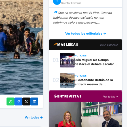
T
Director Editorial
Que no se sienta mal El Piro. Cuando
hablamos de inconsciencia no nos
referimos solo a una persona,…
Ver todos los editoriales →
MÁS LEÍDAS
ESTA SEMANA
NOTICIAS
01
Luis Miguel De Camps
destaca el debate escolar
como herramienta para
formar ciudadanos críticos
NOTICIAS
02
El detonante detrás de la
entrada masiva de
inmigrantes marroquíes por
el mar de Ceuta
ENTREVISTAS
Ver todas →
Ver todas →