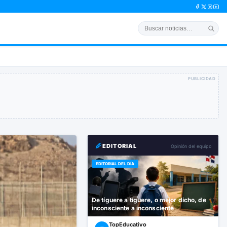
PUBLICIDAD
EDITORIAL
Opinión del equipo
EDITORIAL DEL DÍA
De tíguere a tíguere, o mejor dicho, de
inconsciente a inconsciente
TopEducativo