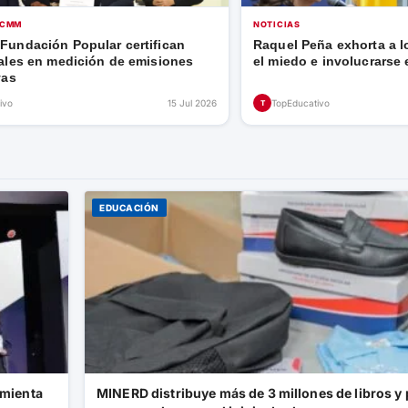
UCMM
NOTICIAS
undación Popular certifican
Raquel Peña exhorta a l
ales en medición de emisiones
el miedo e involucrarse e
vas
ivo
15 Jul 2026
TopEducativo
T
EDUCACIÓN
amienta
MINERD distribuye más de 3 millones de libros y