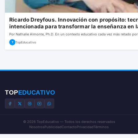
Ricardo Dreyfous. Innovación con propósito: tec
intencionada para transformar la enseñanza en l
Por Nathalie Almonte, Ph.D. En un contexto educativo cada vez más retado por
TopEducativo
T
TOP
EDUCATIVO
© 2026 TopEducativo — Todos los derechos reservados
Nosotros
Publicidad
Contacto
Privacidad
Términos