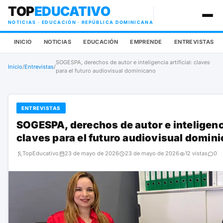
TOP
EDUCATIVO
NOTICIAS · EDUCACIÓN · REPÚBLICA DOMINICANA
INICIO
NOTICIAS
EDUCACIÓN
EMPRENDE
ENTREVISTAS
SOGESPA, derechos de autor e inteligencia artificial: claves
Inicio
/
Entrevistas
/
para el futuro audiovisual dominicano
ENTREVISTAS
SOGESPA, derechos de autor e inteligencia
claves para el futuro audiovisual domin
TopEducativo
23 de mayo de 2026
23 de mayo de 2026
12 vistas
0