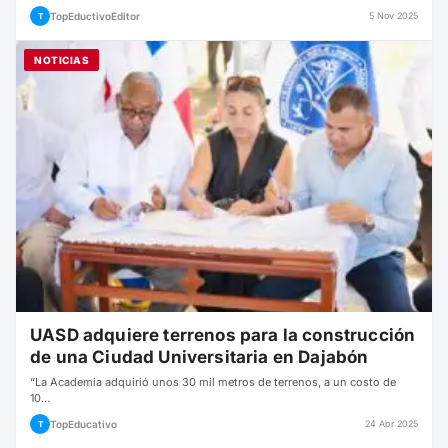
TopEductivoEditor
5 Nov 2025
T
NOTICIAS
UASD adquiere terrenos para la construcción
de una Ciudad Universitaria en Dajabón
“La Academia adquirió unos 30 mil metros de terrenos, a un costo de
10…
TopEducativo
24 Abr 2025
T